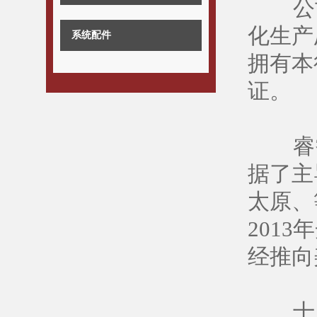
公司在
化生产
系统配件
拥有本
证。
睿智V
据了主
太原、
201
经推向
十几